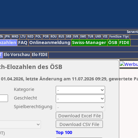
Servert
TA
JPN
MKD
LTU
NED
POL
POR
ROU
RUS
SRB
SVK
SWE
TUR
UKR
VIE
FontSize:11pt
ozahlen
FAQ
Onlineanmeldung
Swiss-Manager
ÖSB
FIDE
T
Elo Vorschau
Elo FIDE
ch-Elozahlen des ÖSB
 01.04.2026, letzte Änderung am 11.07.2026 09:29, gewertete P
Kategorie
Geschlecht
Spielberechtigung
Top 100
UT)