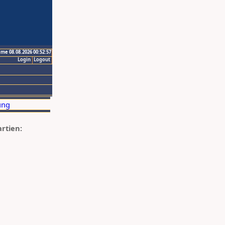
ime 08.08.2026 00:52:57
Login
Logout
artien: