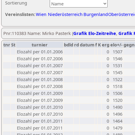
Sortierung
Vereinslisten:
Wien
Niederösterreich
Burgenland
Oberösterrei
Pnr:110383 Name: Mirko Pasterk (
Grafik Elo-Zeitreihe
,
Grafik P
tnr
St
turnier
bdld
rd
datum
f
K
erg
elo+/-
gegn
Elozahl per 01.01.2006
0
1507
Elozahl per 01.07.2006
0
1546
Elozahl per 01.01.2007
0
1531
Elozahl per 01.07.2007
0
1545
Elozahl per 01.01.2008
0
1522
Elozahl per 01.07.2008
0
1518
Elozahl per 01.01.2009
0
1506
Elozahl per 01.07.2009
0
1520
Elozahl per 01.01.2010
0
1490
Elozahl per 01.07.2010
0
1496
Elozahl per 01.01.2011
0
1464
Elozahl per 01.07.2011
0
1479
Elozahl per 01.01.2012
0
1489