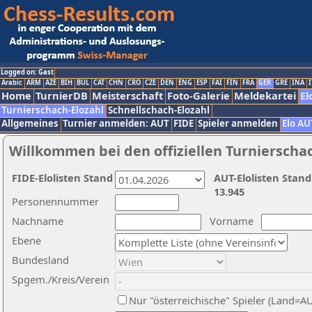
Logged on: Gast
Arabic
ARM
AZE
BIH
BUL
CAT
CHN
CRO
CZE
DEN
ENG
ESP
FAI
FIN
FRA
GER
GRE
INA
I
Home
TurnierDB
Meisterschaft
Foto-Galerie
Meldekartei
El
Turnierschach-Elozahl
Schnellschach-Elozahl
Allgemeines
Turnier anmelden: AUT
FIDE
Spieler anmelden
Elo AU
Willkommen bei den offiziellen Turnierscha
FIDE-Elolisten Stand
AUT-Elolisten Stand
13.945
Personennummer
Nachname
Vorname
Ebene
Bundesland
Spgem./Kreis/Verein
Nur "österreichische" Spieler (Land=A