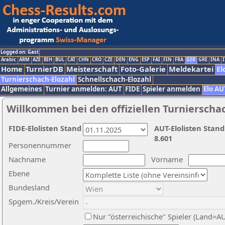
Logged on: Gast
Arabic
ARM
AZE
BIH
BUL
CAT
CHN
CRO
CZE
DEN
ENG
ESP
FAI
FIN
FRA
GER
GRE
INA
I
Home
TurnierDB
Meisterschaft
Foto-Galerie
Meldekartei
El
Turnierschach-Elozahl
Schnellschach-Elozahl
Allgemeines
Turnier anmelden: AUT
FIDE
Spieler anmelden
Elo AU
Willkommen bei den offiziellen Turnierscha
FIDE-Elolisten Stand
AUT-Elolisten Stand
8.601
Personennummer
Nachname
Vorname
Ebene
Bundesland
Spgem./Kreis/Verein
Nur "österreichische" Spieler (Land=A