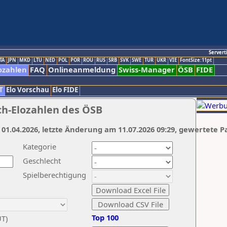
Servert
TA
JPN
MKD
LTU
NED
POL
POR
ROU
RUS
SRB
SVK
SWE
TUR
UKR
VIE
FontSize:11pt
ozahlen
FAQ
Onlineanmeldung
Swiss-Manager
ÖSB
FIDE
T
Elo Vorschau
Elo FIDE
ch-Elozahlen des ÖSB
 01.04.2026, letzte Änderung am 11.07.2026 09:29, gewertete P
Kategorie
Geschlecht
Spielberechtigung
Top 100
UT)