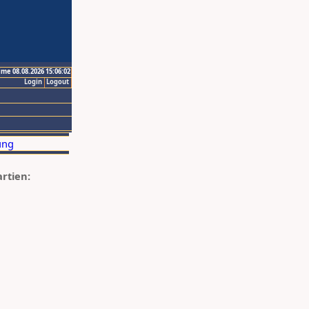
ime 08.08.2026 15:06:02
Login
Logout
artien: