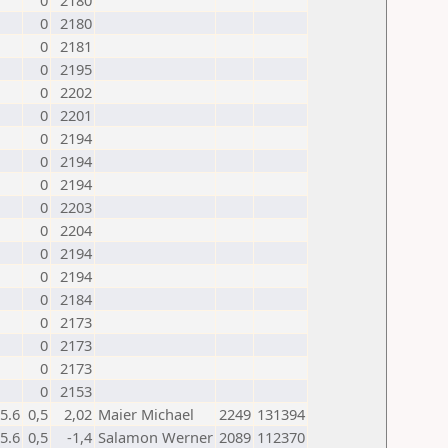
0
2180
0
2180
0
2181
0
2195
0
2202
0
2201
0
2194
0
2194
0
2194
0
2203
0
2204
0
2194
0
2194
0
2184
0
2173
0
2173
0
2173
0
2153
5.6
0,5
2,02
Maier Michael
2249
131394
5.6
0,5
-1,4
Salamon Werner
2089
112370