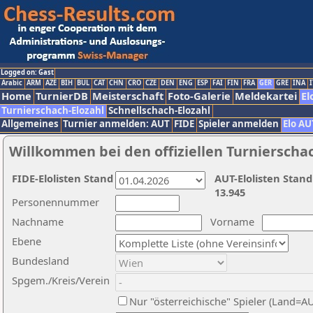
Logged on: Gast
Arabic
ARM
AZE
BIH
BUL
CAT
CHN
CRO
CZE
DEN
ENG
ESP
FAI
FIN
FRA
GER
GRE
INA
I
Home
TurnierDB
Meisterschaft
Foto-Galerie
Meldekartei
El
Turnierschach-Elozahl
Schnellschach-Elozahl
Allgemeines
Turnier anmelden: AUT
FIDE
Spieler anmelden
Elo AU
Willkommen bei den offiziellen Turnierscha
FIDE-Elolisten Stand
AUT-Elolisten Stand
13.945
Personennummer
Nachname
Vorname
Ebene
Bundesland
Spgem./Kreis/Verein
Nur "österreichische" Spieler (Land=A