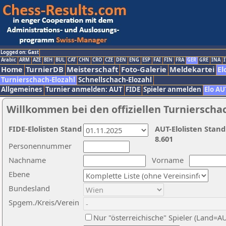
Logged on: Gast
Arabic
ARM
AZE
BIH
BUL
CAT
CHN
CRO
CZE
DEN
ENG
ESP
FAI
FIN
FRA
GER
GRE
INA
I
Home
TurnierDB
Meisterschaft
Foto-Galerie
Meldekartei
El
Turnierschach-Elozahl
Schnellschach-Elozahl
Allgemeines
Turnier anmelden: AUT
FIDE
Spieler anmelden
Elo AU
Willkommen bei den offiziellen Turnierscha
FIDE-Elolisten Stand
AUT-Elolisten Stand
8.601
Personennummer
Nachname
Vorname
Ebene
Bundesland
Spgem./Kreis/Verein
Nur "österreichische" Spieler (Land=A