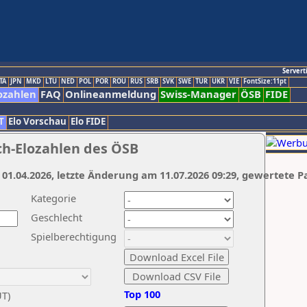
Servert
TA
JPN
MKD
LTU
NED
POL
POR
ROU
RUS
SRB
SVK
SWE
TUR
UKR
VIE
FontSize:11pt
ozahlen
FAQ
Onlineanmeldung
Swiss-Manager
ÖSB
FIDE
T
Elo Vorschau
Elo FIDE
ch-Elozahlen des ÖSB
 01.04.2026, letzte Änderung am 11.07.2026 09:29, gewertete P
Kategorie
Geschlecht
Spielberechtigung
Top 100
UT)