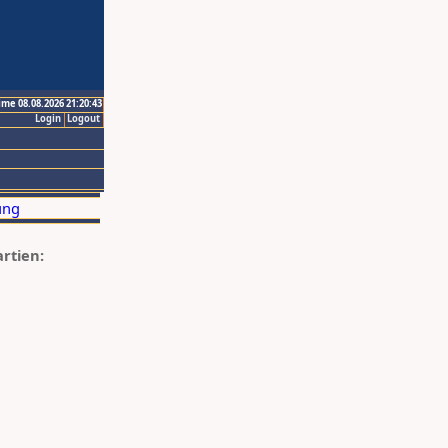
ime 08.08.2026 21:20:43
Login
Logout
artien: