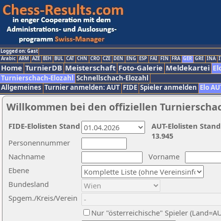
Logged on: Gast
Arabic
ARM
AZE
BIH
BUL
CAT
CHN
CRO
CZE
DEN
ENG
ESP
FAI
FIN
FRA
GER
GRE
INA
I
Home
TurnierDB
Meisterschaft
Foto-Galerie
Meldekartei
El
Turnierschach-Elozahl
Schnellschach-Elozahl
Allgemeines
Turnier anmelden: AUT
FIDE
Spieler anmelden
Elo AU
Willkommen bei den offiziellen Turnierscha
FIDE-Elolisten Stand
AUT-Elolisten Stand
13.945
Personennummer
Nachname
Vorname
Ebene
Bundesland
Spgem./Kreis/Verein
Nur "österreichische" Spieler (Land=A