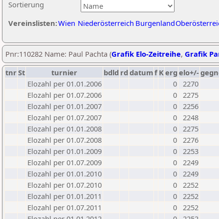
Sortierung
Vereinslisten:
Wien
Niederösterreich
Burgenland
Oberösterrei
Pnr:110282 Name: Paul Pachta (
Grafik Elo-Zeitreihe
,
Grafik Par
tnr
St
turnier
bdld
rd
datum
f
K
erg
elo+/-
gegn
Elozahl per 01.01.2006
0
2270
Elozahl per 01.07.2006
0
2275
Elozahl per 01.01.2007
0
2256
Elozahl per 01.07.2007
0
2248
Elozahl per 01.01.2008
0
2275
Elozahl per 01.07.2008
0
2276
Elozahl per 01.01.2009
0
2253
Elozahl per 01.07.2009
0
2249
Elozahl per 01.01.2010
0
2249
Elozahl per 01.07.2010
0
2252
Elozahl per 01.01.2011
0
2252
Elozahl per 01.07.2011
0
2252
Elozahl per 01.01.2012
0
2252