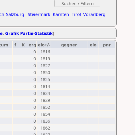
ch
Salzburg
Steiermark
Kärnten
Tirol
Vorarlberg
he
,
Grafik Partie-Statistik
)
tum
f
K
erg
elo+/-
gegner
elo
pnr
0
1816
0
1819
0
1827
0
1850
0
1825
0
1814
0
1824
0
1829
0
1852
0
1854
0
1836
0
1862
0
1827