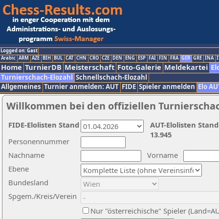
Logged on: Gast
Arabic
ARM
AZE
BIH
BUL
CAT
CHN
CRO
CZE
DEN
ENG
ESP
FAI
FIN
FRA
GER
GRE
INA
I
Home
TurnierDB
Meisterschaft
Foto-Galerie
Meldekartei
El
Turnierschach-Elozahl
Schnellschach-Elozahl
Allgemeines
Turnier anmelden: AUT
FIDE
Spieler anmelden
Elo AU
Willkommen bei den offiziellen Turnierscha
FIDE-Elolisten Stand
AUT-Elolisten Stand
13.945
Personennummer
Nachname
Vorname
Ebene
Bundesland
Spgem./Kreis/Verein
Nur "österreichische" Spieler (Land=A