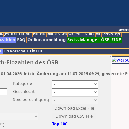
Servert
TA
JPN
MKD
LTU
NED
POL
POR
ROU
RUS
SRB
SVK
SWE
TUR
UKR
VIE
FontSize:11pt
ozahlen
FAQ
Onlineanmeldung
Swiss-Manager
ÖSB
FIDE
T
Elo Vorschau
Elo FIDE
ch-Elozahlen des ÖSB
 01.04.2026, letzte Änderung am 11.07.2026 09:29, gewertete P
Kategorie
Geschlecht
Spielberechtigung
Top 100
UT)