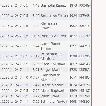
3.2026
s
24.7
0,5
1,48
Bashotaj Ramiz
1873
100589
3.2026
w
24.7
0,5
3,22
Bessenyei Zoltan
1924
137948
Kleinsasser
2.2026
w
24.7
0,5
2,72
1907
106716
Franz
3.2026
w
24.7
0,5
0,25
Prednik Andreas
1837
111189
Dampfhofer
2.2026
w
24.7
0,5
-1,24
1791
144210
Simon
Reibenbacher
2.2026
s
24.7
0,5
-7,18
1599
111706
Manfred
2.2026
w
24.7
0,5
-5,69
Hackl Christian
1652
144146
2.2026
s
24.7
1
8,91
Singer Martin
1728
135582
Kranewitter
2.2026
w
24.7
0
-17,57
1671
144485
Alexander
2.2026
s
24.7
1
7,42
Bracic Markus
1674
141179
1.2026
s
24.7
0,5
-7,92
Meier Raphael
1569
145187
1.2026
s
24.7
0,5
-3,22
Rulitz Franz
1730
112259
2.2026
w
24.7
1
7,92
Schindler Rudolf
1693
146399