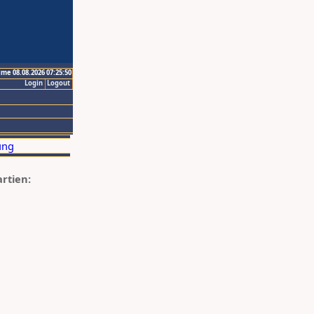
ime 08.08.2026 07:25:50
Login
Logout
artien: