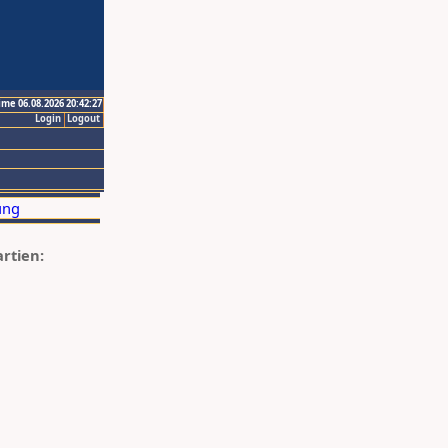
ime 06.08.2026 20:42:27
Login
Logout
artien: