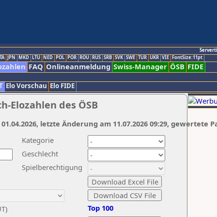
Servert
TA
JPN
MKD
LTU
NED
POL
POR
ROU
RUS
SRB
SVK
SWE
TUR
UKR
VIE
FontSize:11pt
ozahlen
FAQ
Onlineanmeldung
Swiss-Manager
ÖSB
FIDE
T
Elo Vorschau
Elo FIDE
ch-Elozahlen des ÖSB
 01.04.2026, letzte Änderung am 11.07.2026 09:29, gewertete P
Kategorie
Geschlecht
Spielberechtigung
Top 100
UT)