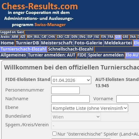
Logged on: Gast
Arabic
ARM
AZE
BIH
BUL
CAT
CHN
CRO
CZE
DEN
ENG
ESP
FAI
FIN
FRA
GER
GRE
INA
I
Home
TurnierDB
Meisterschaft
Foto-Galerie
Meldekartei
El
Turnierschach-Elozahl
Schnellschach-Elozahl
Allgemeines
Turnier anmelden: AUT
FIDE
Spieler anmelden
Elo AU
Willkommen bei den offiziellen Turnierscha
FIDE-Elolisten Stand
AUT-Elolisten Stand
13.945
Personennummer
Nachname
Vorname
Ebene
Bundesland
Spgem./Kreis/Verein
Nur "österreichische" Spieler (Land=A