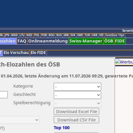
Servert
TA
JPN
MKD
LTU
NED
POL
POR
ROU
RUS
SRB
SVK
SWE
TUR
UKR
VIE
FontSize:11pt
ozahlen
FAQ
Onlineanmeldung
Swiss-Manager
ÖSB
FIDE
T
Elo Vorschau
Elo FIDE
ch-Elozahlen des ÖSB
 01.04.2026, letzte Änderung am 11.07.2026 09:29, gewertete P
Kategorie
Geschlecht
Spielberechtigung
Top 100
UT)