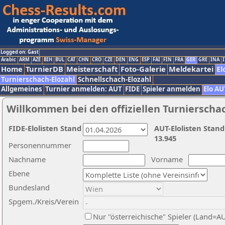
Logged on: Gast
Arabic
ARM
AZE
BIH
BUL
CAT
CHN
CRO
CZE
DEN
ENG
ESP
FAI
FIN
FRA
GER
GRE
INA
I
Home
TurnierDB
Meisterschaft
Foto-Galerie
Meldekartei
El
Turnierschach-Elozahl
Schnellschach-Elozahl
Allgemeines
Turnier anmelden: AUT
FIDE
Spieler anmelden
Elo AU
Willkommen bei den offiziellen Turnierscha
FIDE-Elolisten Stand
AUT-Elolisten Stand
13.945
Personennummer
Nachname
Vorname
Ebene
Bundesland
Spgem./Kreis/Verein
Nur "österreichische" Spieler (Land=A