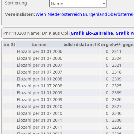
Sortierung
Vereinslisten:
Wien
Niederösterreich
Burgenland
Oberösterrei
Pnr:110200 Name: Dr. Klaus Opl (
Grafik Elo-Zeitreihe
,
Grafik Pa
tnr
St
turnier
bdld
rd
datum
f
K
erg
elo+/-
gegn
Elozahl per 01.01.2006
0
2311
Elozahl per 01.07.2006
0
2324
Elozahl per 01.01.2007
0
2321
Elozahl per 01.07.2007
0
2318
Elozahl per 01.01.2008
0
2309
Elozahl per 01.07.2008
0
2325
Elozahl per 01.01.2009
0
2339
Elozahl per 01.07.2009
0
2320
Elozahl per 01.01.2010
0
2327
Elozahl per 01.07.2010
0
2340
Elozahl per 01.01.2011
0
2300
Elozahl per 01.07.2011
0
2292
Elozahl per 01.01.2012
0
2296