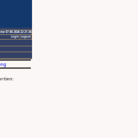
ime 07.08.2026 22:21:26
Login
Logout
artien: