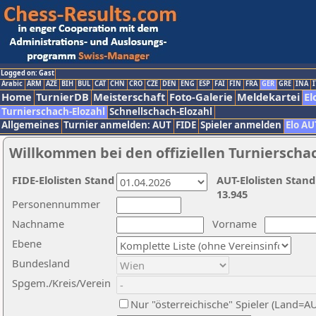
Logged on: Gast
Arabic
ARM
AZE
BIH
BUL
CAT
CHN
CRO
CZE
DEN
ENG
ESP
FAI
FIN
FRA
GER
GRE
INA
I
Home
TurnierDB
Meisterschaft
Foto-Galerie
Meldekartei
El
Turnierschach-Elozahl
Schnellschach-Elozahl
Allgemeines
Turnier anmelden: AUT
FIDE
Spieler anmelden
Elo AU
Willkommen bei den offiziellen Turnierscha
FIDE-Elolisten Stand
AUT-Elolisten Stand
13.945
Personennummer
Nachname
Vorname
Ebene
Bundesland
Spgem./Kreis/Verein
Nur "österreichische" Spieler (Land=A