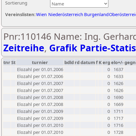
Sortierung
Vereinslisten:
Wien
Niederösterreich
Burgenland
Oberösterrei
Pnr:110146 Name: Ing. Gerhard
Zeitreihe
,
Grafik Partie-Statis
tnr
St
turnier
bdld
rd
datum
f
K
erg
elo+/-
gegn
Elozahl per 01.01.2006
0
1637
Elozahl per 01.07.2006
0
1633
Elozahl per 01.01.2007
0
1626
Elozahl per 01.07.2007
0
1626
Elozahl per 01.01.2008
0
1690
Elozahl per 01.07.2008
0
1669
Elozahl per 01.01.2009
0
1711
Elozahl per 01.07.2009
0
1717
Elozahl per 01.01.2010
0
1716
Elozahl per 01.07.2010
0
1728