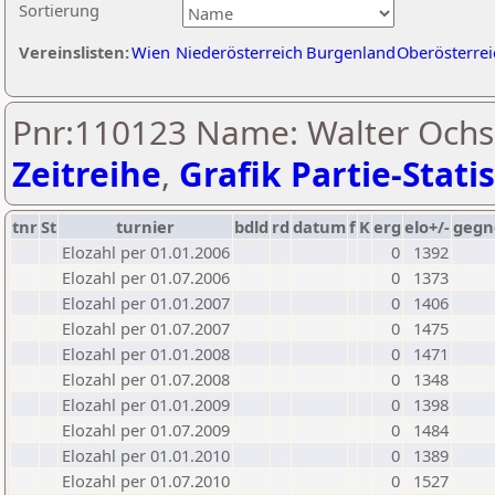
Sortierung
Vereinslisten:
Wien
Niederösterreich
Burgenland
Oberösterrei
Pnr:110123 Name: Walter Ochs
Zeitreihe
,
Grafik Partie-Statis
tnr
St
turnier
bdld
rd
datum
f
K
erg
elo+/-
gegn
Elozahl per 01.01.2006
0
1392
Elozahl per 01.07.2006
0
1373
Elozahl per 01.01.2007
0
1406
Elozahl per 01.07.2007
0
1475
Elozahl per 01.01.2008
0
1471
Elozahl per 01.07.2008
0
1348
Elozahl per 01.01.2009
0
1398
Elozahl per 01.07.2009
0
1484
Elozahl per 01.01.2010
0
1389
Elozahl per 01.07.2010
0
1527