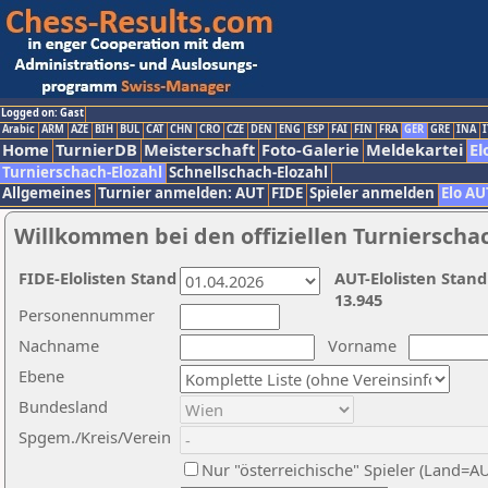
Logged on: Gast
Arabic
ARM
AZE
BIH
BUL
CAT
CHN
CRO
CZE
DEN
ENG
ESP
FAI
FIN
FRA
GER
GRE
INA
I
Home
TurnierDB
Meisterschaft
Foto-Galerie
Meldekartei
El
Turnierschach-Elozahl
Schnellschach-Elozahl
Allgemeines
Turnier anmelden: AUT
FIDE
Spieler anmelden
Elo AU
Willkommen bei den offiziellen Turnierscha
FIDE-Elolisten Stand
AUT-Elolisten Stand
13.945
Personennummer
Nachname
Vorname
Ebene
Bundesland
Spgem./Kreis/Verein
Nur "österreichische" Spieler (Land=A