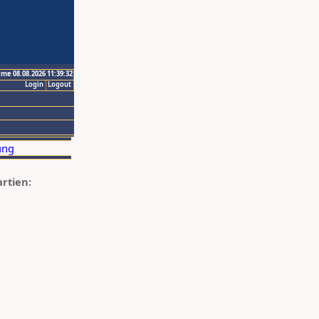
ime 08.08.2026 11:39:32
Login
Logout
artien: