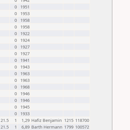
0
1942
0
1951
0
1953
0
1958
0
1958
0
1922
0
1924
0
1927
0
1927
0
1941
0
1943
0
1963
0
1963
0
1968
0
1946
0
1946
0
1945
0
1933
21.5
1
1,29
Hafiz Benjamin
1215
118700
21.5
1
6,89
Barth Hermann
1799
100572