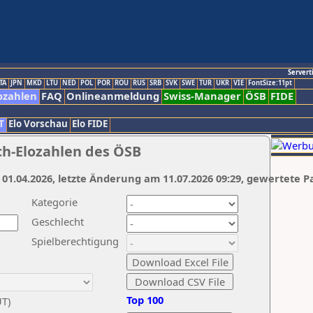
Servert
TA
JPN
MKD
LTU
NED
POL
POR
ROU
RUS
SRB
SVK
SWE
TUR
UKR
VIE
FontSize:11pt
ozahlen
FAQ
Onlineanmeldung
Swiss-Manager
ÖSB
FIDE
T
Elo Vorschau
Elo FIDE
ch-Elozahlen des ÖSB
 01.04.2026, letzte Änderung am 11.07.2026 09:29, gewertete P
Kategorie
Geschlecht
Spielberechtigung
Top 100
UT)