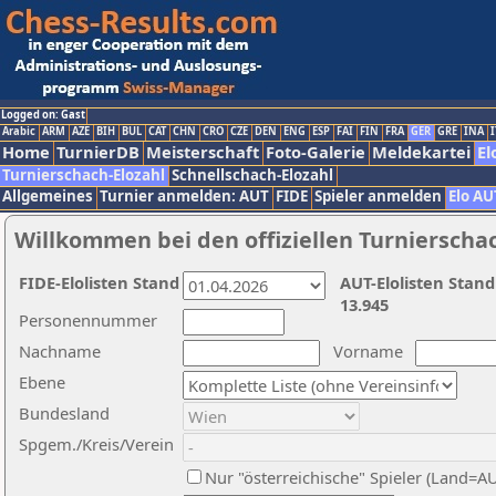
Logged on: Gast
Arabic
ARM
AZE
BIH
BUL
CAT
CHN
CRO
CZE
DEN
ENG
ESP
FAI
FIN
FRA
GER
GRE
INA
I
Home
TurnierDB
Meisterschaft
Foto-Galerie
Meldekartei
El
Turnierschach-Elozahl
Schnellschach-Elozahl
Allgemeines
Turnier anmelden: AUT
FIDE
Spieler anmelden
Elo AU
Willkommen bei den offiziellen Turnierscha
FIDE-Elolisten Stand
AUT-Elolisten Stand
13.945
Personennummer
Nachname
Vorname
Ebene
Bundesland
Spgem./Kreis/Verein
Nur "österreichische" Spieler (Land=A