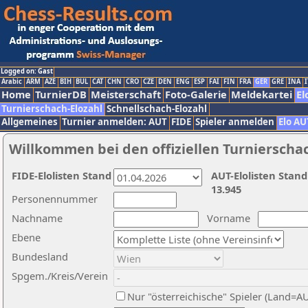
Logged on: Gast
Arabic
ARM
AZE
BIH
BUL
CAT
CHN
CRO
CZE
DEN
ENG
ESP
FAI
FIN
FRA
GER
GRE
INA
I
Home
TurnierDB
Meisterschaft
Foto-Galerie
Meldekartei
El
Turnierschach-Elozahl
Schnellschach-Elozahl
Allgemeines
Turnier anmelden: AUT
FIDE
Spieler anmelden
Elo AU
Willkommen bei den offiziellen Turnierscha
FIDE-Elolisten Stand
AUT-Elolisten Stand
13.945
Personennummer
Nachname
Vorname
Ebene
Bundesland
Spgem./Kreis/Verein
Nur "österreichische" Spieler (Land=A