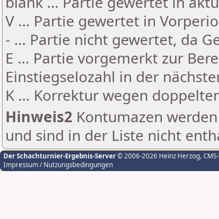
blank ... Partie gewertet in akt
V ... Partie gewertet in Vorperi
- ... Partie nicht gewertet, da 
E ... Partie vorgemerkt zur Be
Einstiegselozahl in der nächst
K ... Korrektur wegen doppelt
Hinweis2
Kontumazen werden g
und sind in der Liste nicht enth
Der Schachturnier-Ergebnis-Server
© 2006-2026 Heinz Herzog
, CMS
Impressum / Nutzungsbedingungen