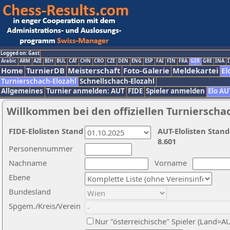
Logged on: Gast
Arabic
ARM
AZE
BIH
BUL
CAT
CHN
CRO
CZE
DEN
ENG
ESP
FAI
FIN
FRA
GER
GRE
INA
I
Home
TurnierDB
Meisterschaft
Foto-Galerie
Meldekartei
El
Turnierschach-Elozahl
Schnellschach-Elozahl
Allgemeines
Turnier anmelden: AUT
FIDE
Spieler anmelden
Elo AU
Willkommen bei den offiziellen Turnierscha
FIDE-Elolisten Stand
AUT-Elolisten Stand
8.601
Personennummer
Nachname
Vorname
Ebene
Bundesland
Spgem./Kreis/Verein
Nur "österreichische" Spieler (Land=A