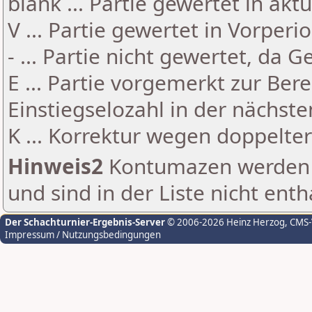
blank ... Partie gewertet in akt
V ... Partie gewertet in Vorperi
- ... Partie nicht gewertet, da 
E ... Partie vorgemerkt zur Be
Einstiegselozahl in der nächst
K ... Korrektur wegen doppelt
Hinweis2
Kontumazen werden g
und sind in der Liste nicht enth
Der Schachturnier-Ergebnis-Server
© 2006-2026 Heinz Herzog
, CMS
Impressum / Nutzungsbedingungen