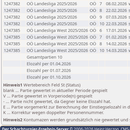
1247382
OÖ Landesliga 2025/2026
OÖ
7
08.02.2026
1247382
OÖ Landesliga 2025/2026
OÖ
8
22.02.2026
1247382
OÖ Landesliga 2025/2026
OÖ
9
07.03.2026
1247382
OÖ Landesliga 2025/2026
OÖ
10
22.03.2026
1247385
OÖ Landesliga West 2025/2026
OÖ
6
17.01.2026
1247385
OÖ Landesliga West 2025/2026
OÖ
7
01.02.2026
1247385
OÖ Landesliga West 2025/2026
OÖ
8
14.02.2026
1247385
OÖ Landesliga West 2025/2026
OÖ
10
14.03.2026
Gesamtpartien 10
Elozahl per 01.04.2026
Elozahl per 01.07.2026
Elozahl per 01.10.2026
Hinweis1
Wertebereich Feld St (Status)
blank ... Partie gewertet in aktueller Periode gespielt
V ... Partie gewertet in Vorperiode(n) gespielt
- ... Partie nicht gewertet, da Gegner keine Elozahl hat.
E ... Partie vorgemerkt zur Berechnung der Einstiegselozahl in
K ... Korrektur wegen doppelter Personennummer.
Hinweis2
Kontumazen werden grundsätzlich nie gewertet und sin
Der Schachturnier-Ergebnis-Server
© 2006-2026 Heinz Herzog
, CMS