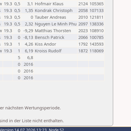
w
19.3
0,5
3,1
Hofmair Klaus
2124
105365
s
19.3
0,5
1,35
Kondrak Christoph
2058
107133
s
19.3
0,5
0
Tauber Andreas
2010
121811
s
19.3
0,5
2,32
Nguyen Le Minh Phu
2097
138336
w
19.3
0
-9,29
Matthias Thorsten
2023
108910
s
19.3
0
-8,13
Bensch Patrick
2066
100785
s
19.3
1
4,26
Kiss Andor
1792
143593
w
19.3
1
6,19
Kroiss Rudolf
1872
118069
5
6,8
0
2016
0
2016
0
2016
 der nächsten Wertungsperiode.
d in der Liste nicht enthalten.
-Version 14.07.2026 13:23, Node S2