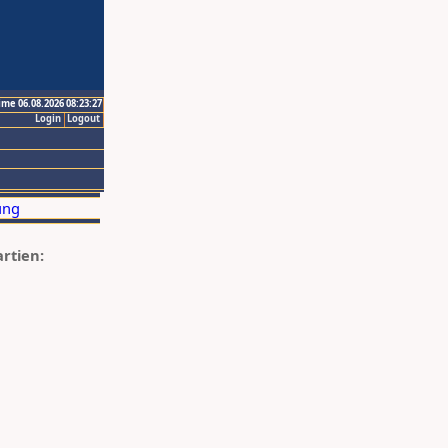
ime 06.08.2026 08:23:27
Login
Logout
artien: