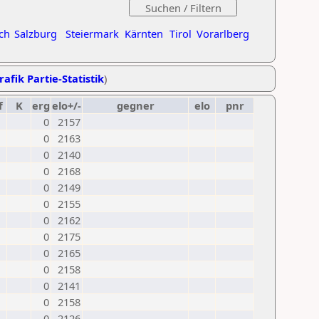
ch
Salzburg
Steiermark
Kärnten
Tirol
Vorarlberg
rafik Partie-Statistik
)
f
K
erg
elo+/-
gegner
elo
pnr
0
2157
0
2163
0
2140
0
2168
0
2149
0
2155
0
2162
0
2175
0
2165
0
2158
0
2141
0
2158
0
2126