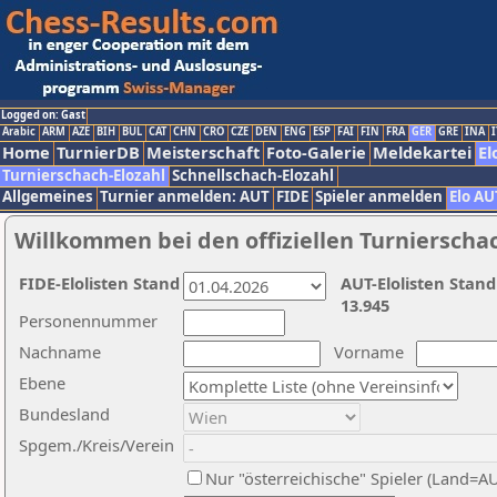
Logged on: Gast
Arabic
ARM
AZE
BIH
BUL
CAT
CHN
CRO
CZE
DEN
ENG
ESP
FAI
FIN
FRA
GER
GRE
INA
I
Home
TurnierDB
Meisterschaft
Foto-Galerie
Meldekartei
El
Turnierschach-Elozahl
Schnellschach-Elozahl
Allgemeines
Turnier anmelden: AUT
FIDE
Spieler anmelden
Elo AU
Willkommen bei den offiziellen Turnierscha
FIDE-Elolisten Stand
AUT-Elolisten Stand
13.945
Personennummer
Nachname
Vorname
Ebene
Bundesland
Spgem./Kreis/Verein
Nur "österreichische" Spieler (Land=A