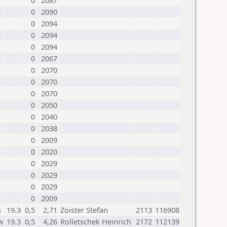
0
2087
0
2090
0
2094
0
2094
0
2094
0
2067
0
2070
0
2070
0
2070
0
2050
0
2040
0
2038
0
2009
0
2020
0
2029
0
2029
0
2029
0
2009
s
19.3
0,5
2,71
Zoister Stefan
2113
116908
w
19.3
0,5
4,26
Rolletschek Heinrich
2172
112139