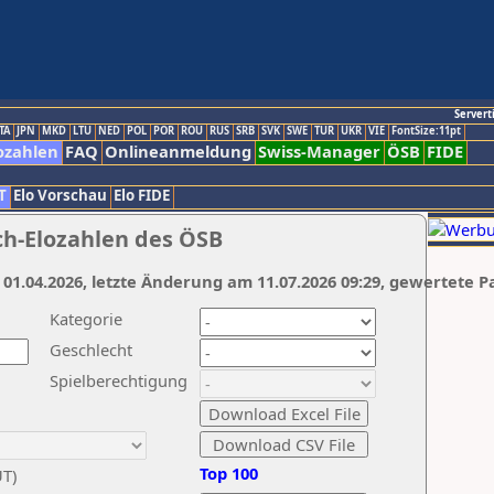
Servert
TA
JPN
MKD
LTU
NED
POL
POR
ROU
RUS
SRB
SVK
SWE
TUR
UKR
VIE
FontSize:11pt
ozahlen
FAQ
Onlineanmeldung
Swiss-Manager
ÖSB
FIDE
T
Elo Vorschau
Elo FIDE
ch-Elozahlen des ÖSB
 01.04.2026, letzte Änderung am 11.07.2026 09:29, gewertete P
Kategorie
Geschlecht
Spielberechtigung
Top 100
UT)