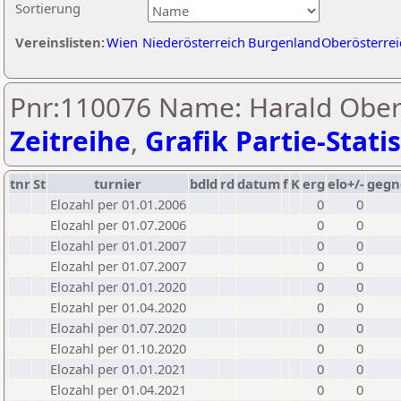
Sortierung
Vereinslisten:
Wien
Niederösterreich
Burgenland
Oberösterrei
Pnr:110076 Name: Harald Ober
Zeitreihe
,
Grafik Partie-Statis
tnr
St
turnier
bdld
rd
datum
f
K
erg
elo+/-
gegn
Elozahl per 01.01.2006
0
0
Elozahl per 01.07.2006
0
0
Elozahl per 01.01.2007
0
0
Elozahl per 01.07.2007
0
0
Elozahl per 01.01.2020
0
0
Elozahl per 01.04.2020
0
0
Elozahl per 01.07.2020
0
0
Elozahl per 01.10.2020
0
0
Elozahl per 01.01.2021
0
0
Elozahl per 01.04.2021
0
0