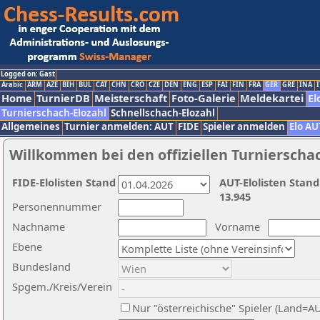
Logged on: Gast
Arabic
ARM
AZE
BIH
BUL
CAT
CHN
CRO
CZE
DEN
ENG
ESP
FAI
FIN
FRA
GER
GRE
INA
I
Home
TurnierDB
Meisterschaft
Foto-Galerie
Meldekartei
El
Turnierschach-Elozahl
Schnellschach-Elozahl
Allgemeines
Turnier anmelden: AUT
FIDE
Spieler anmelden
Elo AU
Willkommen bei den offiziellen Turnierscha
FIDE-Elolisten Stand
AUT-Elolisten Stand
13.945
Personennummer
Nachname
Vorname
Ebene
Bundesland
Spgem./Kreis/Verein
Nur "österreichische" Spieler (Land=A