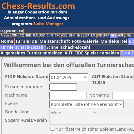
Logged on: Gast
Arabic
ARM
AZE
BIH
BUL
CAT
CHN
CRO
CZE
DEN
ENG
ESP
FAI
FIN
FRA
GER
GRE
INA
I
Home
TurnierDB
Meisterschaft
Foto-Galerie
Meldekartei
El
Turnierschach-Elozahl
Schnellschach-Elozahl
Allgemeines
Turnier anmelden: AUT
FIDE
Spieler anmelden
Elo AU
Willkommen bei den offiziellen Turnierscha
FIDE-Elolisten Stand
AUT-Elolisten Stand
13.945
Personennummer
Nachname
Vorname
Ebene
Bundesland
Spgem./Kreis/Verein
Nur "österreichische" Spieler (Land=A