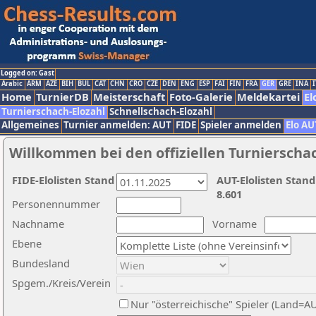
Logged on: Gast
Arabic
ARM
AZE
BIH
BUL
CAT
CHN
CRO
CZE
DEN
ENG
ESP
FAI
FIN
FRA
GER
GRE
INA
I
Home
TurnierDB
Meisterschaft
Foto-Galerie
Meldekartei
El
Turnierschach-Elozahl
Schnellschach-Elozahl
Allgemeines
Turnier anmelden: AUT
FIDE
Spieler anmelden
Elo AU
Willkommen bei den offiziellen Turnierscha
FIDE-Elolisten Stand
AUT-Elolisten Stand
8.601
Personennummer
Nachname
Vorname
Ebene
Bundesland
Spgem./Kreis/Verein
Nur "österreichische" Spieler (Land=A