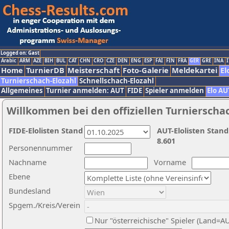
Logged on: Gast
Arabic
ARM
AZE
BIH
BUL
CAT
CHN
CRO
CZE
DEN
ENG
ESP
FAI
FIN
FRA
GER
GRE
INA
I
Home
TurnierDB
Meisterschaft
Foto-Galerie
Meldekartei
El
Turnierschach-Elozahl
Schnellschach-Elozahl
Allgemeines
Turnier anmelden: AUT
FIDE
Spieler anmelden
Elo AU
Willkommen bei den offiziellen Turnierscha
FIDE-Elolisten Stand
AUT-Elolisten Stand
8.601
Personennummer
Nachname
Vorname
Ebene
Bundesland
Spgem./Kreis/Verein
Nur "österreichische" Spieler (Land=A