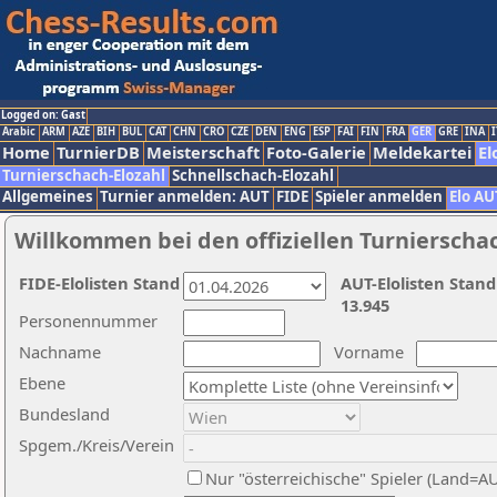
Logged on: Gast
Arabic
ARM
AZE
BIH
BUL
CAT
CHN
CRO
CZE
DEN
ENG
ESP
FAI
FIN
FRA
GER
GRE
INA
I
Home
TurnierDB
Meisterschaft
Foto-Galerie
Meldekartei
El
Turnierschach-Elozahl
Schnellschach-Elozahl
Allgemeines
Turnier anmelden: AUT
FIDE
Spieler anmelden
Elo AU
Willkommen bei den offiziellen Turnierscha
FIDE-Elolisten Stand
AUT-Elolisten Stand
13.945
Personennummer
Nachname
Vorname
Ebene
Bundesland
Spgem./Kreis/Verein
Nur "österreichische" Spieler (Land=A