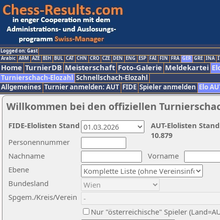
Logged on: Gast
Arabic
ARM
AZE
BIH
BUL
CAT
CHN
CRO
CZE
DEN
ENG
ESP
FAI
FIN
FRA
GER
GRE
INA
I
Home
TurnierDB
Meisterschaft
Foto-Galerie
Meldekartei
El
Turnierschach-Elozahl
Schnellschach-Elozahl
Allgemeines
Turnier anmelden: AUT
FIDE
Spieler anmelden
Elo AU
Willkommen bei den offiziellen Turnierscha
FIDE-Elolisten Stand
AUT-Elolisten Stand
10.879
Personennummer
Nachname
Vorname
Ebene
Bundesland
Spgem./Kreis/Verein
Nur "österreichische" Spieler (Land=A