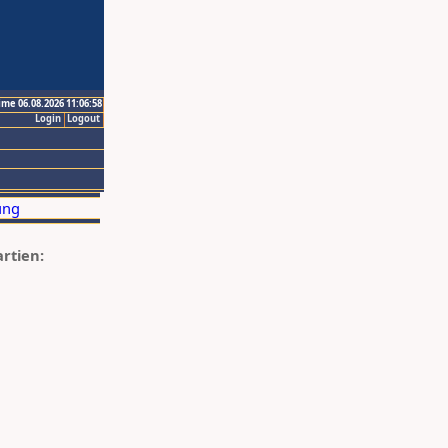
ime 06.08.2026 11:06:58
Login
Logout
artien: