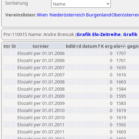
Sortierung
Vereinslisten:
Wien
Niederösterreich
Burgenland
Oberösterrei
Pnr:110015 Name: Andre Brescak (
Grafik Elo-Zeitreihe
,
Grafik 
tnr
St
turnier
bdld
rd
datum
f
K
erg
elo+/-
gegn
Elozahl per 01.01.2006
0
1707
Elozahl per 01.07.2006
0
1701
Elozahl per 01.01.2007
0
1635
Elozahl per 01.07.2007
0
1616
Elozahl per 01.01.2008
0
1663
Elozahl per 01.07.2008
0
1584
Elozahl per 01.01.2009
0
1595
Elozahl per 01.07.2009
0
1583
Elozahl per 01.01.2010
0
1619
Elozahl per 01.07.2010
0
1619
Elozahl per 01.01.2011
0
1592
Elozahl per 01.07.2011
0
1603
Elozahl per 01.01.2012
0
1603