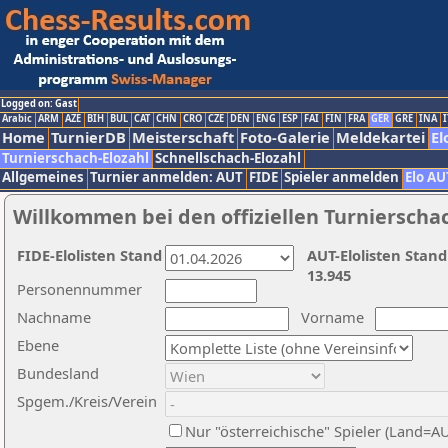
Logged on: Gast
Arabic
ARM
AZE
BIH
BUL
CAT
CHN
CRO
CZE
DEN
ENG
ESP
FAI
FIN
FRA
GER
GRE
INA
I
Home
TurnierDB
Meisterschaft
Foto-Galerie
Meldekartei
El
Turnierschach-Elozahl
Schnellschach-Elozahl
Allgemeines
Turnier anmelden: AUT
FIDE
Spieler anmelden
Elo AU
Willkommen bei den offiziellen Turnierscha
FIDE-Elolisten Stand
AUT-Elolisten Stand
13.945
Personennummer
Nachname
Vorname
Ebene
Bundesland
Spgem./Kreis/Verein
Nur "österreichische" Spieler (Land=A