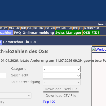
Servert
TA
JPN
MKD
LTU
NED
POL
POR
ROU
RUS
SRB
SVK
SWE
TUR
UKR
VIE
FontSize:11pt
ozahlen
FAQ
Onlineanmeldung
Swiss-Manager
ÖSB
FIDE
T
Elo Vorschau
Elo FIDE
ch-Elozahlen des ÖSB
 01.04.2026, letzte Änderung am 11.07.2026 09:29, gewertete P
Kategorie
Geschlecht
Spielberechtigung
Top 100
UT)