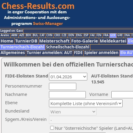
Logged on: Gast
Arabic
ARM
AZE
BIH
BUL
CAT
CHN
CRO
CZE
DEN
ENG
ESP
FAI
FIN
FRA
GER
GRE
INA
I
Home
TurnierDB
Meisterschaft
Foto-Galerie
Meldekartei
El
Turnierschach-Elozahl
Schnellschach-Elozahl
Allgemeines
Turnier anmelden: AUT
FIDE
Spieler anmelden
Elo AU
Willkommen bei den offiziellen Turnierscha
FIDE-Elolisten Stand
AUT-Elolisten Stand
13.945
Personennummer
Nachname
Vorname
Ebene
Bundesland
Spgem./Kreis/Verein
Nur "österreichische" Spieler (Land=A