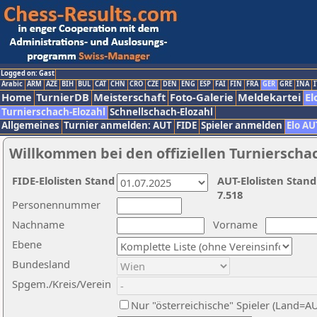
Logged on: Gast
Arabic
ARM
AZE
BIH
BUL
CAT
CHN
CRO
CZE
DEN
ENG
ESP
FAI
FIN
FRA
GER
GRE
INA
I
Home
TurnierDB
Meisterschaft
Foto-Galerie
Meldekartei
El
Turnierschach-Elozahl
Schnellschach-Elozahl
Allgemeines
Turnier anmelden: AUT
FIDE
Spieler anmelden
Elo AU
Willkommen bei den offiziellen Turnierscha
FIDE-Elolisten Stand
AUT-Elolisten Stand
7.518
Personennummer
Nachname
Vorname
Ebene
Bundesland
Spgem./Kreis/Verein
Nur "österreichische" Spieler (Land=A