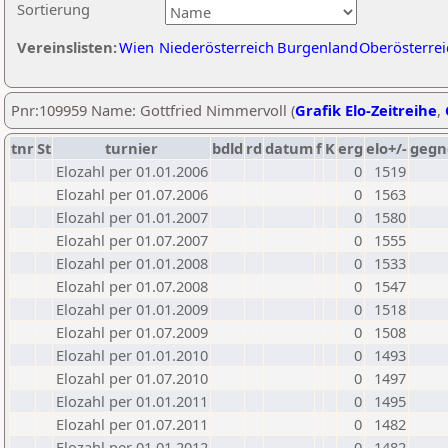
Sortierung
Vereinslisten:
Wien
Niederösterreich
Burgenland
Oberösterrei
Pnr:109959 Name: Gottfried Nimmervoll (
Grafik Elo-Zeitreihe
,
tnr
St
turnier
bdld
rd
datum
f
K
erg
elo+/-
gegn
Elozahl per 01.01.2006
0
1519
Elozahl per 01.07.2006
0
1563
Elozahl per 01.01.2007
0
1580
Elozahl per 01.07.2007
0
1555
Elozahl per 01.01.2008
0
1533
Elozahl per 01.07.2008
0
1547
Elozahl per 01.01.2009
0
1518
Elozahl per 01.07.2009
0
1508
Elozahl per 01.01.2010
0
1493
Elozahl per 01.07.2010
0
1497
Elozahl per 01.01.2011
0
1495
Elozahl per 01.07.2011
0
1482
Elozahl per 01.01.2012
0
1482