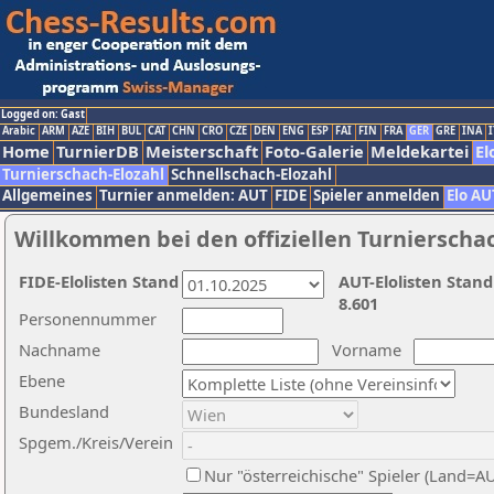
Logged on: Gast
Arabic
ARM
AZE
BIH
BUL
CAT
CHN
CRO
CZE
DEN
ENG
ESP
FAI
FIN
FRA
GER
GRE
INA
I
Home
TurnierDB
Meisterschaft
Foto-Galerie
Meldekartei
El
Turnierschach-Elozahl
Schnellschach-Elozahl
Allgemeines
Turnier anmelden: AUT
FIDE
Spieler anmelden
Elo AU
Willkommen bei den offiziellen Turnierscha
FIDE-Elolisten Stand
AUT-Elolisten Stand
8.601
Personennummer
Nachname
Vorname
Ebene
Bundesland
Spgem./Kreis/Verein
Nur "österreichische" Spieler (Land=A