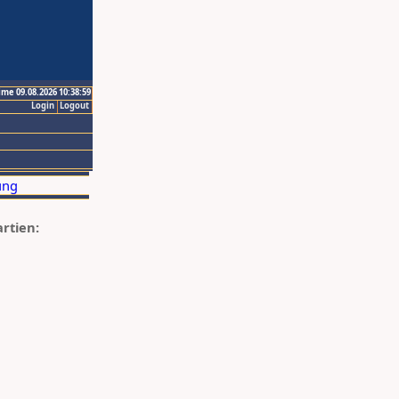
ime 09.08.2026 10:38:59
Login
Logout
artien: