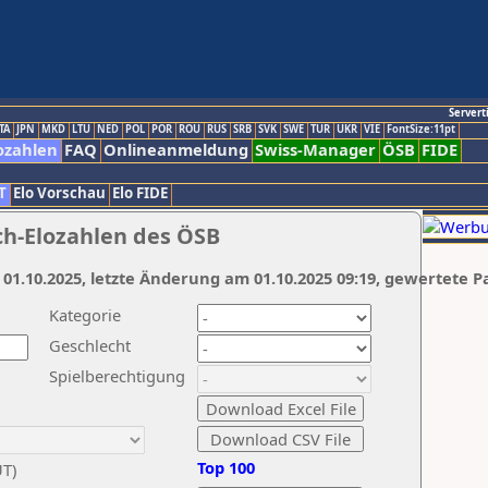
Servert
TA
JPN
MKD
LTU
NED
POL
POR
ROU
RUS
SRB
SVK
SWE
TUR
UKR
VIE
FontSize:11pt
ozahlen
FAQ
Onlineanmeldung
Swiss-Manager
ÖSB
FIDE
T
Elo Vorschau
Elo FIDE
ch-Elozahlen des ÖSB
 01.10.2025, letzte Änderung am 01.10.2025 09:19, gewertete P
Kategorie
Geschlecht
Spielberechtigung
Top 100
UT)