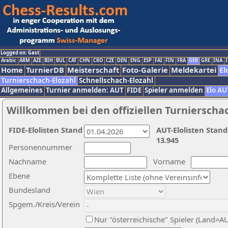
Logged on: Gast
Arabic
ARM
AZE
BIH
BUL
CAT
CHN
CRO
CZE
DEN
ENG
ESP
FAI
FIN
FRA
GER
GRE
INA
I
Home
TurnierDB
Meisterschaft
Foto-Galerie
Meldekartei
El
Turnierschach-Elozahl
Schnellschach-Elozahl
Allgemeines
Turnier anmelden: AUT
FIDE
Spieler anmelden
Elo AU
Willkommen bei den offiziellen Turnierscha
FIDE-Elolisten Stand
AUT-Elolisten Stand
13.945
Personennummer
Nachname
Vorname
Ebene
Bundesland
Spgem./Kreis/Verein
Nur "österreichische" Spieler (Land=A