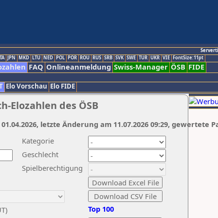
Servert
TA
JPN
MKD
LTU
NED
POL
POR
ROU
RUS
SRB
SVK
SWE
TUR
UKR
VIE
FontSize:11pt
ozahlen
FAQ
Onlineanmeldung
Swiss-Manager
ÖSB
FIDE
T
Elo Vorschau
Elo FIDE
ch-Elozahlen des ÖSB
 01.04.2026, letzte Änderung am 11.07.2026 09:29, gewertete P
Kategorie
Geschlecht
Spielberechtigung
Top 100
UT)