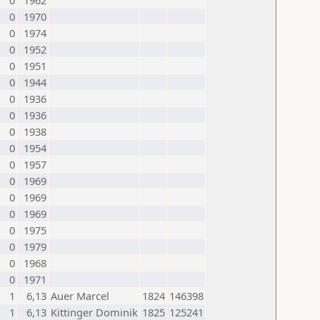
0
1962
0
1970
0
1974
0
1952
0
1951
0
1944
0
1936
0
1936
0
1938
0
1954
0
1957
0
1969
0
1969
0
1969
0
1975
0
1979
0
1968
0
1971
1
6,13
Auer Marcel
1824
146398
1
6,13
Kittinger Dominik
1825
125241