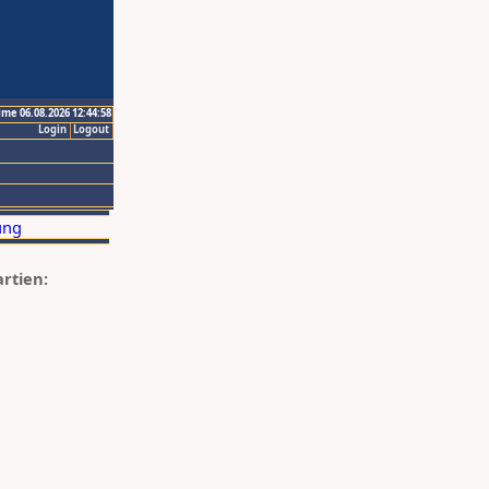
ime 06.08.2026 12:44:58
Login
Logout
artien: