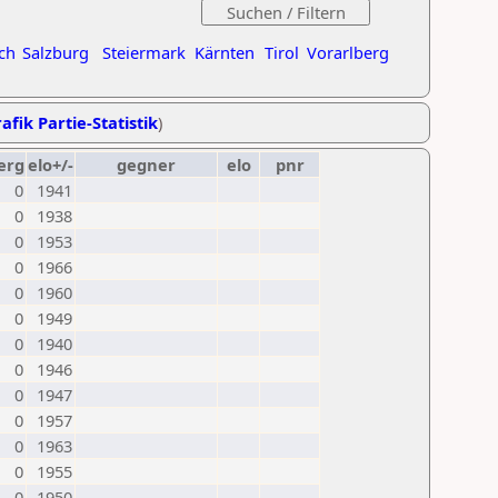
ch
Salzburg
Steiermark
Kärnten
Tirol
Vorarlberg
afik Partie-Statistik
)
erg
elo+/-
gegner
elo
pnr
0
1941
0
1938
0
1953
0
1966
0
1960
0
1949
0
1940
0
1946
0
1947
0
1957
0
1963
0
1955
0
1950