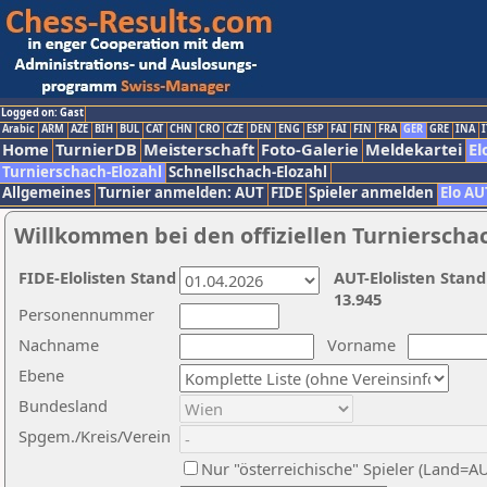
Logged on: Gast
Arabic
ARM
AZE
BIH
BUL
CAT
CHN
CRO
CZE
DEN
ENG
ESP
FAI
FIN
FRA
GER
GRE
INA
I
Home
TurnierDB
Meisterschaft
Foto-Galerie
Meldekartei
El
Turnierschach-Elozahl
Schnellschach-Elozahl
Allgemeines
Turnier anmelden: AUT
FIDE
Spieler anmelden
Elo AU
Willkommen bei den offiziellen Turnierscha
FIDE-Elolisten Stand
AUT-Elolisten Stand
13.945
Personennummer
Nachname
Vorname
Ebene
Bundesland
Spgem./Kreis/Verein
Nur "österreichische" Spieler (Land=A