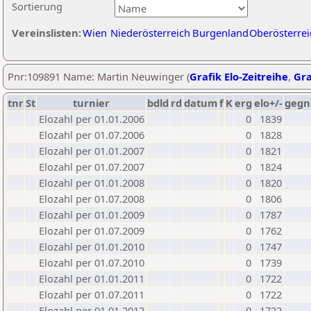
Sortierung
Vereinslisten:
Wien
Niederösterreich
Burgenland
Oberösterrei
Pnr:109891 Name: Martin Neuwinger (
Grafik Elo-Zeitreihe
,
Gra
tnr
St
turnier
bdld
rd
datum
f
K
erg
elo+/-
gegn
Elozahl per 01.01.2006
0
1839
Elozahl per 01.07.2006
0
1828
Elozahl per 01.01.2007
0
1821
Elozahl per 01.07.2007
0
1824
Elozahl per 01.01.2008
0
1820
Elozahl per 01.07.2008
0
1806
Elozahl per 01.01.2009
0
1787
Elozahl per 01.07.2009
0
1762
Elozahl per 01.01.2010
0
1747
Elozahl per 01.07.2010
0
1739
Elozahl per 01.01.2011
0
1722
Elozahl per 01.07.2011
0
1722
Elozahl per 01.01.2012
0
1722