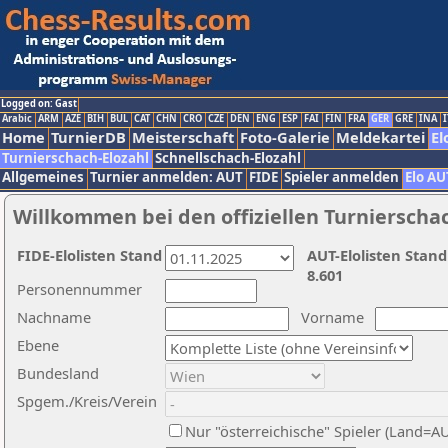
Logged on: Gast
Arabic
ARM
AZE
BIH
BUL
CAT
CHN
CRO
CZE
DEN
ENG
ESP
FAI
FIN
FRA
GER
GRE
INA
I
Home
TurnierDB
Meisterschaft
Foto-Galerie
Meldekartei
El
Turnierschach-Elozahl
Schnellschach-Elozahl
Allgemeines
Turnier anmelden: AUT
FIDE
Spieler anmelden
Elo AU
Willkommen bei den offiziellen Turnierscha
FIDE-Elolisten Stand
AUT-Elolisten Stand
8.601
Personennummer
Nachname
Vorname
Ebene
Bundesland
Spgem./Kreis/Verein
Nur "österreichische" Spieler (Land=A