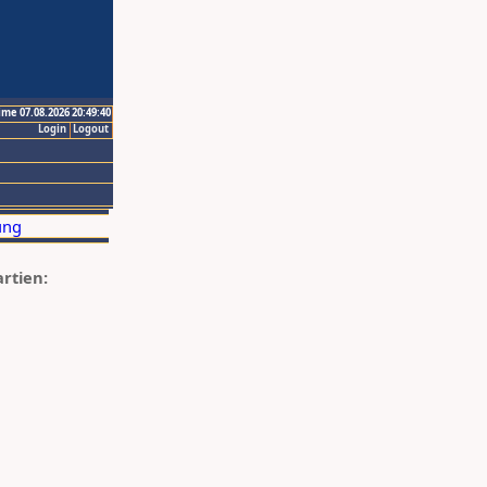
ime 07.08.2026 20:49:40
Login
Logout
artien: