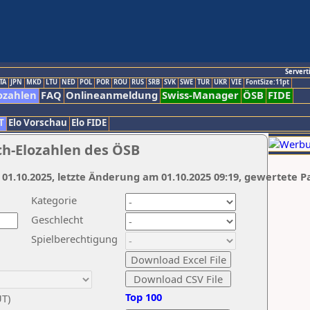
Servert
TA
JPN
MKD
LTU
NED
POL
POR
ROU
RUS
SRB
SVK
SWE
TUR
UKR
VIE
FontSize:11pt
ozahlen
FAQ
Onlineanmeldung
Swiss-Manager
ÖSB
FIDE
T
Elo Vorschau
Elo FIDE
ch-Elozahlen des ÖSB
 01.10.2025, letzte Änderung am 01.10.2025 09:19, gewertete P
Kategorie
Geschlecht
Spielberechtigung
Top 100
UT)