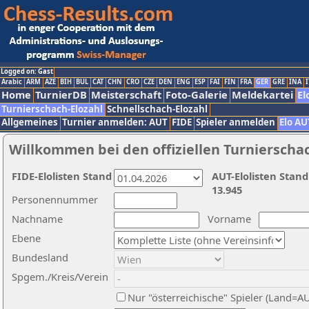
Logged on: Gast
Arabic
ARM
AZE
BIH
BUL
CAT
CHN
CRO
CZE
DEN
ENG
ESP
FAI
FIN
FRA
GER
GRE
INA
I
Home
TurnierDB
Meisterschaft
Foto-Galerie
Meldekartei
El
Turnierschach-Elozahl
Schnellschach-Elozahl
Allgemeines
Turnier anmelden: AUT
FIDE
Spieler anmelden
Elo AU
Willkommen bei den offiziellen Turnierscha
FIDE-Elolisten Stand
AUT-Elolisten Stand
13.945
Personennummer
Nachname
Vorname
Ebene
Bundesland
Spgem./Kreis/Verein
Nur "österreichische" Spieler (Land=A