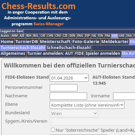
Logged on: Gast
Arabic
ARM
AZE
BIH
BUL
CAT
CHN
CRO
CZE
DEN
ENG
ESP
FAI
FIN
FRA
GER
GRE
INA
I
Home
TurnierDB
Meisterschaft
Foto-Galerie
Meldekartei
El
Turnierschach-Elozahl
Schnellschach-Elozahl
Allgemeines
Turnier anmelden: AUT
FIDE
Spieler anmelden
Elo AU
Willkommen bei den offiziellen Turnierscha
FIDE-Elolisten Stand
AUT-Elolisten Stand
13.945
Personennummer
Nachname
Vorname
Ebene
Bundesland
Spgem./Kreis/Verein
Nur "österreichische" Spieler (Land=A