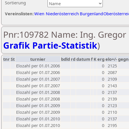
Sortierung
Vereinslisten:
Wien
Niederösterreich
Burgenland
Oberösterrei
Pnr:109782 Name: Ing. Gregor 
Grafik Partie-Statistik
)
tnr
St
turnier
bdld
rd
datum
f
K
erg
elo+/-
gegn
Elozahl per 01.01.2006
0
2125
Elozahl per 01.07.2006
0
2087
Elozahl per 01.01.2007
0
2109
Elozahl per 01.07.2007
0
2143
Elozahl per 01.01.2008
0
2137
Elozahl per 01.07.2008
0
2139
Elozahl per 01.01.2009
0
2123
Elozahl per 01.07.2009
0
2110
Elozahl per 01.01.2010
0
2137
Elozahl per 01.07.2010
0
2195