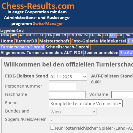
Logged on: Gast
Arabic
ARM
AZE
BIH
BUL
CAT
CHN
CRO
CZE
DEN
ENG
ESP
FAI
FIN
FRA
GER
GRE
INA
I
Home
TurnierDB
Meisterschaft
Foto-Galerie
Meldekartei
El
Turnierschach-Elozahl
Schnellschach-Elozahl
Allgemeines
Turnier anmelden: AUT
FIDE
Spieler anmelden
Elo AU
Willkommen bei den offiziellen Turnierscha
FIDE-Elolisten Stand
AUT-Elolisten Stand
8.601
Personennummer
Nachname
Vorname
Ebene
Bundesland
Spgem./Kreis/Verein
Nur "österreichische" Spieler (Land=A