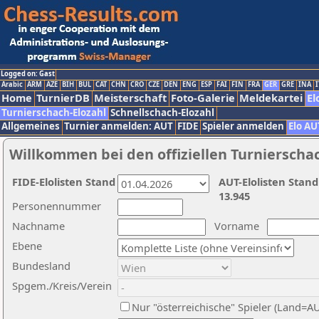
Logged on: Gast
Arabic
ARM
AZE
BIH
BUL
CAT
CHN
CRO
CZE
DEN
ENG
ESP
FAI
FIN
FRA
GER
GRE
INA
I
Home
TurnierDB
Meisterschaft
Foto-Galerie
Meldekartei
El
Turnierschach-Elozahl
Schnellschach-Elozahl
Allgemeines
Turnier anmelden: AUT
FIDE
Spieler anmelden
Elo AU
Willkommen bei den offiziellen Turnierscha
FIDE-Elolisten Stand
AUT-Elolisten Stand
13.945
Personennummer
Nachname
Vorname
Ebene
Bundesland
Spgem./Kreis/Verein
Nur "österreichische" Spieler (Land=A