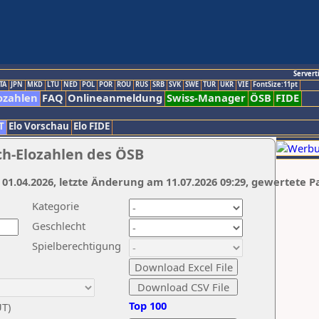
Servert
TA
JPN
MKD
LTU
NED
POL
POR
ROU
RUS
SRB
SVK
SWE
TUR
UKR
VIE
FontSize:11pt
ozahlen
FAQ
Onlineanmeldung
Swiss-Manager
ÖSB
FIDE
T
Elo Vorschau
Elo FIDE
ch-Elozahlen des ÖSB
 01.04.2026, letzte Änderung am 11.07.2026 09:29, gewertete P
Kategorie
Geschlecht
Spielberechtigung
Top 100
UT)