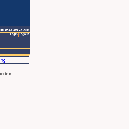
ime 07.08.2026 22:04:53
Login
Logout
artien: