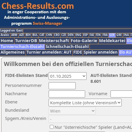
Logged on: Gast
Arabic
ARM
AZE
BIH
BUL
CAT
CHN
CRO
CZE
DEN
ENG
ESP
FAI
FIN
FRA
GER
GRE
INA
I
Home
TurnierDB
Meisterschaft
Foto-Galerie
Meldekartei
El
Turnierschach-Elozahl
Schnellschach-Elozahl
Allgemeines
Turnier anmelden: AUT
FIDE
Spieler anmelden
Elo AU
Willkommen bei den offiziellen Turnierscha
FIDE-Elolisten Stand
AUT-Elolisten Stand
8.601
Personennummer
Nachname
Vorname
Ebene
Bundesland
Spgem./Kreis/Verein
Nur "österreichische" Spieler (Land=A