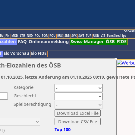
Servert
TA
JPN
MKD
LTU
NED
POL
POR
ROU
RUS
SRB
SVK
SWE
TUR
UKR
VIE
FontSize:11pt
ozahlen
FAQ
Onlineanmeldung
Swiss-Manager
ÖSB
FIDE
T
Elo Vorschau
Elo FIDE
ch-Elozahlen des ÖSB
 01.10.2025, letzte Änderung am 01.10.2025 09:19, gewertete P
Kategorie
Geschlecht
Spielberechtigung
Top 100
UT)