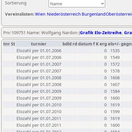
Sortierung
Vereinslisten:
Wien
Niederösterreich
Burgenland
Oberösterrei
Pnr:109751 Name: Wolfgang Nardon (
Grafik Elo-Zeitreihe
,
Gra
tnr
St
turnier
bdld
rd
datum
f
K
erg
elo+/-
gegn
Elozahl per 01.01.2006
0
1535
Elozahl per 01.07.2006
0
1549
Elozahl per 01.01.2007
0
1572
Elozahl per 01.07.2007
0
1578
Elozahl per 01.01.2008
0
1608
Elozahl per 01.07.2008
0
1607
Elozahl per 01.01.2009
0
1584
Elozahl per 01.07.2009
0
1600
Elozahl per 01.01.2010
0
1619
Elozahl per 01.07.2010
0
1599
Elozahl per 01.01.2011
0
1619
Elozahl per 01.07.2011
0
1600
Elozahl per 01.01.2012
0
1564