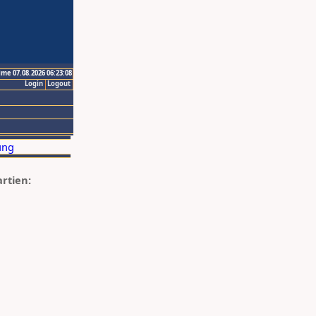
ime 07.08.2026 06:23:08
Login
Logout
artien: