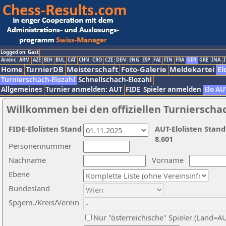
Logged on: Gast
Arabic
ARM
AZE
BIH
BUL
CAT
CHN
CRO
CZE
DEN
ENG
ESP
FAI
FIN
FRA
GER
GRE
INA
I
Home
TurnierDB
Meisterschaft
Foto-Galerie
Meldekartei
El
Turnierschach-Elozahl
Schnellschach-Elozahl
Allgemeines
Turnier anmelden: AUT
FIDE
Spieler anmelden
Elo AU
Willkommen bei den offiziellen Turnierscha
FIDE-Elolisten Stand
AUT-Elolisten Stand
8.601
Personennummer
Nachname
Vorname
Ebene
Bundesland
Spgem./Kreis/Verein
Nur "österreichische" Spieler (Land=A