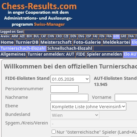
Logged on: Gast
Arabic
ARM
AZE
BIH
BUL
CAT
CHN
CRO
CZE
DEN
ENG
ESP
FAI
FIN
FRA
GER
GRE
INA
I
Home
TurnierDB
Meisterschaft
Foto-Galerie
Meldekartei
El
Turnierschach-Elozahl
Schnellschach-Elozahl
Allgemeines
Turnier anmelden: AUT
FIDE
Spieler anmelden
Elo AU
Willkommen bei den offiziellen Turnierscha
FIDE-Elolisten Stand
AUT-Elolisten Stand
13.945
Personennummer
Nachname
Vorname
Ebene
Bundesland
Spgem./Kreis/Verein
Nur "österreichische" Spieler (Land=A