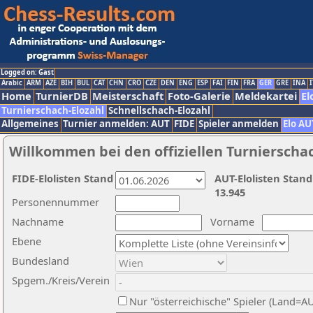
Logged on: Gast
Arabic
ARM
AZE
BIH
BUL
CAT
CHN
CRO
CZE
DEN
ENG
ESP
FAI
FIN
FRA
GER
GRE
INA
I
Home
TurnierDB
Meisterschaft
Foto-Galerie
Meldekartei
El
Turnierschach-Elozahl
Schnellschach-Elozahl
Allgemeines
Turnier anmelden: AUT
FIDE
Spieler anmelden
Elo AU
Willkommen bei den offiziellen Turnierscha
FIDE-Elolisten Stand
AUT-Elolisten Stand
13.945
Personennummer
Nachname
Vorname
Ebene
Bundesland
Spgem./Kreis/Verein
Nur "österreichische" Spieler (Land=A