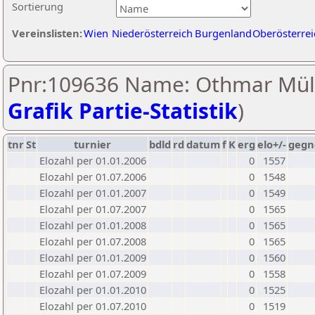
Sortierung
Vereinslisten:
Wien
Niederösterreich
Burgenland
Oberösterrei
Pnr:109636 Name: Othmar Müll
Grafik Partie-Statistik
)
tnr
St
turnier
bdld
rd
datum
f
K
erg
elo+/-
gegn
Elozahl per 01.01.2006
0
1557
Elozahl per 01.07.2006
0
1548
Elozahl per 01.01.2007
0
1549
Elozahl per 01.07.2007
0
1565
Elozahl per 01.01.2008
0
1565
Elozahl per 01.07.2008
0
1565
Elozahl per 01.01.2009
0
1560
Elozahl per 01.07.2009
0
1558
Elozahl per 01.01.2010
0
1525
Elozahl per 01.07.2010
0
1519