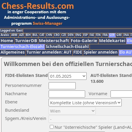
Logged on: Gast
Arabic
ARM
AZE
BIH
BUL
CAT
CHN
CRO
CZE
DEN
ENG
ESP
FAI
FIN
FRA
GER
GRE
INA
I
Home
TurnierDB
Meisterschaft
Foto-Galerie
Meldekartei
El
Turnierschach-Elozahl
Schnellschach-Elozahl
Allgemeines
Turnier anmelden: AUT
FIDE
Spieler anmelden
Elo AU
Willkommen bei den offiziellen Turnierscha
FIDE-Elolisten Stand
AUT-Elolisten Stand
13.600
Personennummer
Nachname
Vorname
Ebene
Bundesland
Spgem./Kreis/Verein
Nur "österreichische" Spieler (Land=A