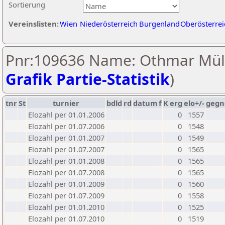
Sortierung
Vereinslisten:
Wien
Niederösterreich
Burgenland
Oberösterrei
Pnr:109636 Name: Othmar Müll
Grafik Partie-Statistik
)
tnr
St
turnier
bdld
rd
datum
f
K
erg
elo+/-
gegn
Elozahl per 01.01.2006
0
1557
Elozahl per 01.07.2006
0
1548
Elozahl per 01.01.2007
0
1549
Elozahl per 01.07.2007
0
1565
Elozahl per 01.01.2008
0
1565
Elozahl per 01.07.2008
0
1565
Elozahl per 01.01.2009
0
1560
Elozahl per 01.07.2009
0
1558
Elozahl per 01.01.2010
0
1525
Elozahl per 01.07.2010
0
1519