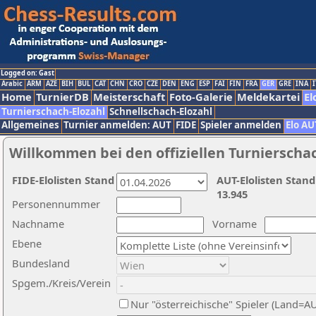
Logged on: Gast
Arabic
ARM
AZE
BIH
BUL
CAT
CHN
CRO
CZE
DEN
ENG
ESP
FAI
FIN
FRA
GER
GRE
INA
I
Home
TurnierDB
Meisterschaft
Foto-Galerie
Meldekartei
El
Turnierschach-Elozahl
Schnellschach-Elozahl
Allgemeines
Turnier anmelden: AUT
FIDE
Spieler anmelden
Elo AU
Willkommen bei den offiziellen Turnierscha
FIDE-Elolisten Stand
AUT-Elolisten Stand
13.945
Personennummer
Nachname
Vorname
Ebene
Bundesland
Spgem./Kreis/Verein
Nur "österreichische" Spieler (Land=A