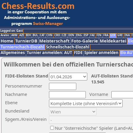
Logged on: Gast
Arabic
ARM
AZE
BIH
BUL
CAT
CHN
CRO
CZE
DEN
ENG
ESP
FAI
FIN
FRA
GER
GRE
INA
I
Home
TurnierDB
Meisterschaft
Foto-Galerie
Meldekartei
El
Turnierschach-Elozahl
Schnellschach-Elozahl
Allgemeines
Turnier anmelden: AUT
FIDE
Spieler anmelden
Elo AU
Willkommen bei den offiziellen Turnierscha
FIDE-Elolisten Stand
AUT-Elolisten Stand
13.945
Personennummer
Nachname
Vorname
Ebene
Bundesland
Spgem./Kreis/Verein
Nur "österreichische" Spieler (Land=A