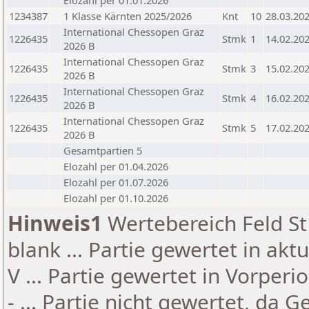
Elozahl per 01.01.2026
1234387
1 Klasse Kärnten 2025/2026
Knt
10
28.03.20
International Chessopen Graz
1226435
Stmk
1
14.02.20
2026 B
International Chessopen Graz
1226435
Stmk
3
15.02.20
2026 B
International Chessopen Graz
1226435
Stmk
4
16.02.20
2026 B
International Chessopen Graz
1226435
Stmk
5
17.02.20
2026 B
Gesamtpartien 5
Elozahl per 01.04.2026
Elozahl per 01.07.2026
Elozahl per 01.10.2026
Hinweis1
Wertebereich Feld St 
blank ... Partie gewertet in akt
V ... Partie gewertet in Vorperi
- ... Partie nicht gewertet, da 