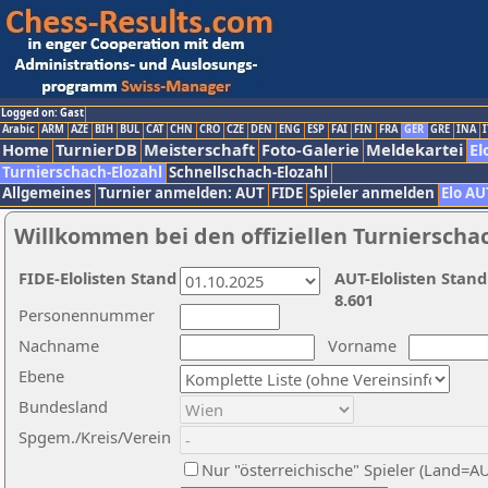
Logged on: Gast
Arabic
ARM
AZE
BIH
BUL
CAT
CHN
CRO
CZE
DEN
ENG
ESP
FAI
FIN
FRA
GER
GRE
INA
I
Home
TurnierDB
Meisterschaft
Foto-Galerie
Meldekartei
El
Turnierschach-Elozahl
Schnellschach-Elozahl
Allgemeines
Turnier anmelden: AUT
FIDE
Spieler anmelden
Elo AU
Willkommen bei den offiziellen Turnierscha
FIDE-Elolisten Stand
AUT-Elolisten Stand
8.601
Personennummer
Nachname
Vorname
Ebene
Bundesland
Spgem./Kreis/Verein
Nur "österreichische" Spieler (Land=A