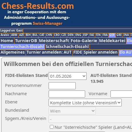
Logged on: Gast
Arabic
ARM
AZE
BIH
BUL
CAT
CHN
CRO
CZE
DEN
ENG
ESP
FAI
FIN
FRA
GER
GRE
INA
I
Home
TurnierDB
Meisterschaft
Foto-Galerie
Meldekartei
El
Turnierschach-Elozahl
Schnellschach-Elozahl
Allgemeines
Turnier anmelden: AUT
FIDE
Spieler anmelden
Elo AU
Willkommen bei den offiziellen Turnierscha
FIDE-Elolisten Stand
AUT-Elolisten Stand
13.945
Personennummer
Nachname
Vorname
Ebene
Bundesland
Spgem./Kreis/Verein
Nur "österreichische" Spieler (Land=A