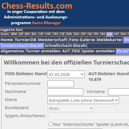
Logged on: Gast
Arabic
ARM
AZE
BIH
BUL
CAT
CHN
CRO
CZE
DEN
ENG
ESP
FAI
FIN
FRA
GER
GRE
INA
I
Home
TurnierDB
Meisterschaft
Foto-Galerie
Meldekartei
El
Turnierschach-Elozahl
Schnellschach-Elozahl
Allgemeines
Turnier anmelden: AUT
FIDE
Spieler anmelden
Elo AU
Willkommen bei den offiziellen Turnierscha
FIDE-Elolisten Stand
AUT-Elolisten Stand
10.879
Personennummer
Nachname
Vorname
Ebene
Bundesland
Spgem./Kreis/Verein
Nur "österreichische" Spieler (Land=A