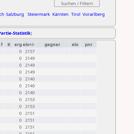
ch
Salzburg
Steiermark
Kärnten
Tirol
Vorarlberg
artie-Statistik
)
f
K
erg
elo+/-
gegner
elo
pnr
0
2157
0
2149
0
2149
0
2149
0
2140
0
2140
0
2140
0
2153
0
2153
0
2151
0
2151
0
2151
0
2151