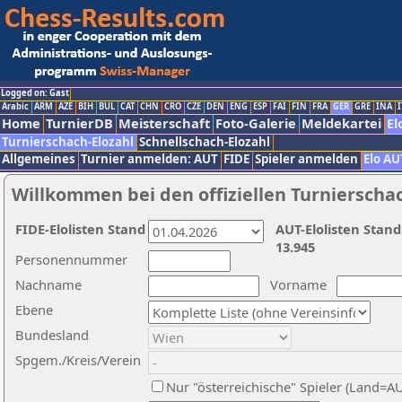
Logged on: Gast
Arabic
ARM
AZE
BIH
BUL
CAT
CHN
CRO
CZE
DEN
ENG
ESP
FAI
FIN
FRA
GER
GRE
INA
I
Home
TurnierDB
Meisterschaft
Foto-Galerie
Meldekartei
El
Turnierschach-Elozahl
Schnellschach-Elozahl
Allgemeines
Turnier anmelden: AUT
FIDE
Spieler anmelden
Elo AU
Willkommen bei den offiziellen Turnierscha
FIDE-Elolisten Stand
AUT-Elolisten Stand
13.945
Personennummer
Nachname
Vorname
Ebene
Bundesland
Spgem./Kreis/Verein
Nur "österreichische" Spieler (Land=A