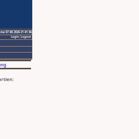
ime 07.08.2026 21:41:36
Login
Logout
artien: