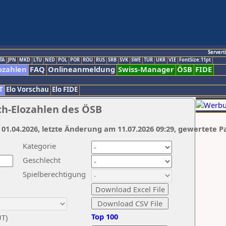
Servert
TA
JPN
MKD
LTU
NED
POL
POR
ROU
RUS
SRB
SVK
SWE
TUR
UKR
VIE
FontSize:11pt
ozahlen
FAQ
Onlineanmeldung
Swiss-Manager
ÖSB
FIDE
T
Elo Vorschau
Elo FIDE
ch-Elozahlen des ÖSB
 01.04.2026, letzte Änderung am 11.07.2026 09:29, gewertete P
Kategorie
Geschlecht
Spielberechtigung
Top 100
UT)