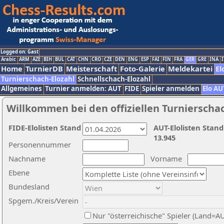
Logged on: Gast
Arabic
ARM
AZE
BIH
BUL
CAT
CHN
CRO
CZE
DEN
ENG
ESP
FAI
FIN
FRA
GER
GRE
INA
I
Home
TurnierDB
Meisterschaft
Foto-Galerie
Meldekartei
El
Turnierschach-Elozahl
Schnellschach-Elozahl
Allgemeines
Turnier anmelden: AUT
FIDE
Spieler anmelden
Elo AU
Willkommen bei den offiziellen Turnierscha
FIDE-Elolisten Stand
AUT-Elolisten Stand
13.945
Personennummer
Nachname
Vorname
Ebene
Bundesland
Spgem./Kreis/Verein
Nur "österreichische" Spieler (Land=A