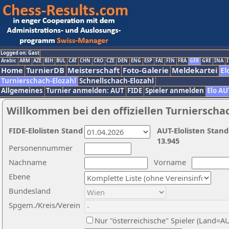
Logged on: Gast
Arabic
ARM
AZE
BIH
BUL
CAT
CHN
CRO
CZE
DEN
ENG
ESP
FAI
FIN
FRA
GER
GRE
INA
I
Home
TurnierDB
Meisterschaft
Foto-Galerie
Meldekartei
El
Turnierschach-Elozahl
Schnellschach-Elozahl
Allgemeines
Turnier anmelden: AUT
FIDE
Spieler anmelden
Elo AU
Willkommen bei den offiziellen Turnierscha
FIDE-Elolisten Stand
AUT-Elolisten Stand
13.945
Personennummer
Nachname
Vorname
Ebene
Bundesland
Spgem./Kreis/Verein
Nur "österreichische" Spieler (Land=A