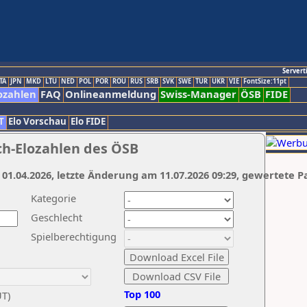
Servert
TA
JPN
MKD
LTU
NED
POL
POR
ROU
RUS
SRB
SVK
SWE
TUR
UKR
VIE
FontSize:11pt
ozahlen
FAQ
Onlineanmeldung
Swiss-Manager
ÖSB
FIDE
T
Elo Vorschau
Elo FIDE
ch-Elozahlen des ÖSB
 01.04.2026, letzte Änderung am 11.07.2026 09:29, gewertete P
Kategorie
Geschlecht
Spielberechtigung
Top 100
UT)