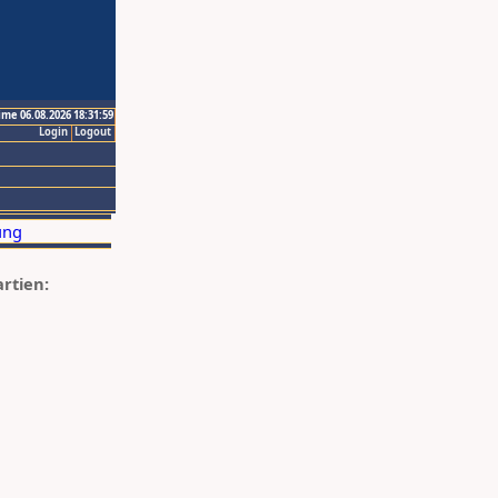
ime 06.08.2026 18:31:59
Login
Logout
artien: