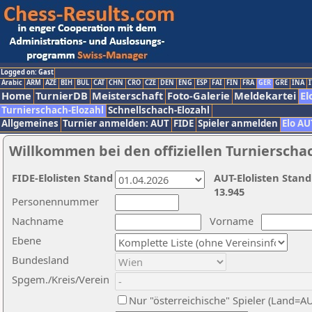
Logged on: Gast
Arabic
ARM
AZE
BIH
BUL
CAT
CHN
CRO
CZE
DEN
ENG
ESP
FAI
FIN
FRA
GER
GRE
INA
I
Home
TurnierDB
Meisterschaft
Foto-Galerie
Meldekartei
El
Turnierschach-Elozahl
Schnellschach-Elozahl
Allgemeines
Turnier anmelden: AUT
FIDE
Spieler anmelden
Elo AU
Willkommen bei den offiziellen Turnierscha
FIDE-Elolisten Stand
AUT-Elolisten Stand
13.945
Personennummer
Nachname
Vorname
Ebene
Bundesland
Spgem./Kreis/Verein
Nur "österreichische" Spieler (Land=A