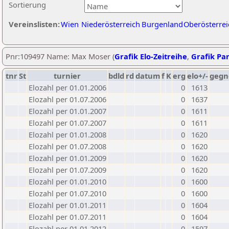
Sortierung
Vereinslisten:
Wien
Niederösterreich
Burgenland
Oberösterrei
Pnr:109497 Name: Max Moser (
Grafik Elo-Zeitreihe
,
Grafik Par
tnr
St
turnier
bdld
rd
datum
f
K
erg
elo+/-
gegn
Elozahl per 01.01.2006
0
1613
Elozahl per 01.07.2006
0
1637
Elozahl per 01.01.2007
0
1611
Elozahl per 01.07.2007
0
1611
Elozahl per 01.01.2008
0
1620
Elozahl per 01.07.2008
0
1620
Elozahl per 01.01.2009
0
1620
Elozahl per 01.07.2009
0
1620
Elozahl per 01.01.2010
0
1600
Elozahl per 01.07.2010
0
1600
Elozahl per 01.01.2011
0
1604
Elozahl per 01.07.2011
0
1604
Elozahl per 01.01.2012
0
1597