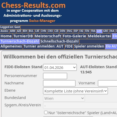
Logged on: Gast
Arabic
ARM
AZE
BIH
BUL
CAT
CHN
CRO
CZE
DEN
ENG
ESP
FAI
FIN
FRA
GER
GRE
INA
I
Home
TurnierDB
Meisterschaft
Foto-Galerie
Meldekartei
El
Turnierschach-Elozahl
Schnellschach-Elozahl
Allgemeines
Turnier anmelden: AUT
FIDE
Spieler anmelden
Elo AU
Willkommen bei den offiziellen Turnierscha
FIDE-Elolisten Stand
AUT-Elolisten Stand
13.945
Personennummer
Nachname
Vorname
Ebene
Bundesland
Spgem./Kreis/Verein
Nur "österreichische" Spieler (Land=A