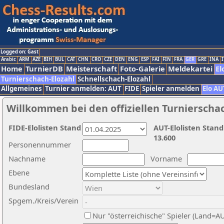
Logged on: Gast
Arabic
ARM
AZE
BIH
BUL
CAT
CHN
CRO
CZE
DEN
ENG
ESP
FAI
FIN
FRA
GER
GRE
INA
I
Home
TurnierDB
Meisterschaft
Foto-Galerie
Meldekartei
El
Turnierschach-Elozahl
Schnellschach-Elozahl
Allgemeines
Turnier anmelden: AUT
FIDE
Spieler anmelden
Elo AU
Willkommen bei den offiziellen Turnierscha
FIDE-Elolisten Stand
AUT-Elolisten Stand
13.600
Personennummer
Nachname
Vorname
Ebene
Bundesland
Spgem./Kreis/Verein
Nur "österreichische" Spieler (Land=A