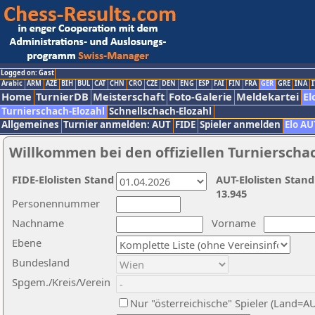
Logged on: Gast
Arabic
ARM
AZE
BIH
BUL
CAT
CHN
CRO
CZE
DEN
ENG
ESP
FAI
FIN
FRA
GER
GRE
INA
I
Home
TurnierDB
Meisterschaft
Foto-Galerie
Meldekartei
El
Turnierschach-Elozahl
Schnellschach-Elozahl
Allgemeines
Turnier anmelden: AUT
FIDE
Spieler anmelden
Elo AU
Willkommen bei den offiziellen Turnierscha
FIDE-Elolisten Stand
AUT-Elolisten Stand
13.945
Personennummer
Nachname
Vorname
Ebene
Bundesland
Spgem./Kreis/Verein
Nur "österreichische" Spieler (Land=A