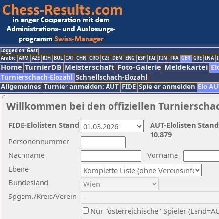
Logged on: Gast
Arabic
ARM
AZE
BIH
BUL
CAT
CHN
CRO
CZE
DEN
ENG
ESP
FAI
FIN
FRA
GER
GRE
INA
I
Home
TurnierDB
Meisterschaft
Foto-Galerie
Meldekartei
El
Turnierschach-Elozahl
Schnellschach-Elozahl
Allgemeines
Turnier anmelden: AUT
FIDE
Spieler anmelden
Elo AU
Willkommen bei den offiziellen Turnierscha
FIDE-Elolisten Stand
AUT-Elolisten Stand
10.879
Personennummer
Nachname
Vorname
Ebene
Bundesland
Spgem./Kreis/Verein
Nur "österreichische" Spieler (Land=A