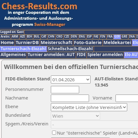
Logged on: Gast
Arabic
ARM
AZE
BIH
BUL
CAT
CHN
CRO
CZE
DEN
ENG
ESP
FAI
FIN
FRA
GER
GRE
INA
I
Home
TurnierDB
Meisterschaft
Foto-Galerie
Meldekartei
El
Turnierschach-Elozahl
Schnellschach-Elozahl
Allgemeines
Turnier anmelden: AUT
FIDE
Spieler anmelden
Elo AU
Willkommen bei den offiziellen Turnierscha
FIDE-Elolisten Stand
AUT-Elolisten Stand
13.945
Personennummer
Nachname
Vorname
Ebene
Bundesland
Spgem./Kreis/Verein
Nur "österreichische" Spieler (Land=A